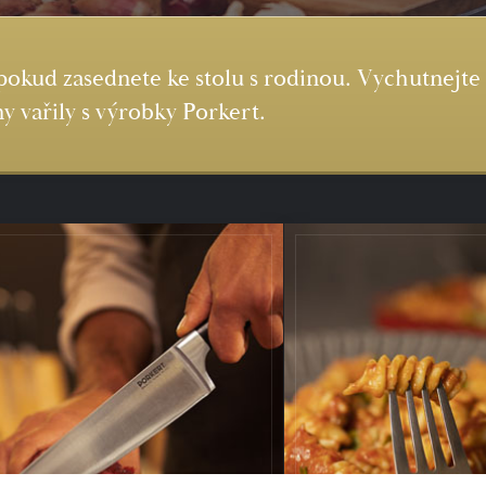
pokud zasednete ke stolu s rodinou. Vychutnejte s
y vařily s výrobky Porkert.