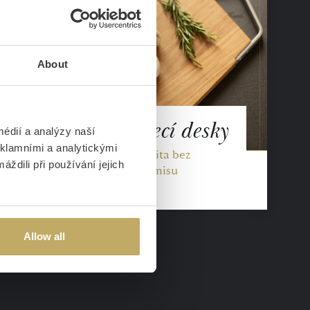
About
Krájecí desky
édií a analýzy naší
eklamními a analytickými
 oběd
Originalita bez
ždili při používání jejich
kompromisu
Allow all