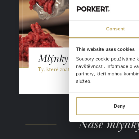
Consent
This website uses cookies
Mlýnky na maso
Soubory cookie používáme k 
návštěvnosti. Informace o va
Ty, které znáte od babičky
partnery, kteří mohou kombino
služeb.
Deny
Naše mlýnky 