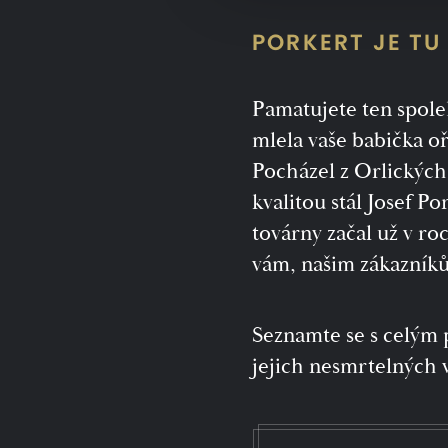
PORKERT JE TU
Pamatujete ten spole
mlela vaše babička o
Pocházel z Orlických
kvalitou stál Josef Po
továrny začal už v ro
vám, našim zákazníkům
Seznamte se s celým
jejich nesmrtelných 