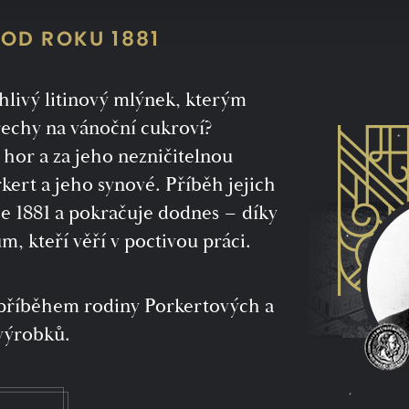
 OD ROKU 1881
hlivý litinový mlýnek, kterým
řechy na vánoční cukroví?
 hor a za jeho nezničitelnou
rkert a jeho synové. Příběh jejich
ce 1881 a pokračuje dodnes – díky
, kteří věří v poctivou práci.
 příběhem rodiny Porkertových a
výrobků.