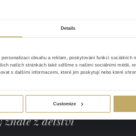
Details
Nože
Příbory
personalizaci obsahu a reklam, poskytování funkcí sociálních m
šich našich stránkách také sdílíme s našimi sociálními médii, r
Pro profesionály i
Každý společný
vat s dalšími informacemi, které jim poskytují nebo které shromá
krále vaší kuchyně
je sváteční
Customize
znáte z dětství