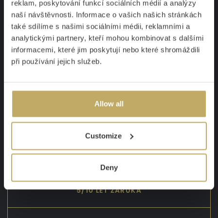
reklam, poskytování funkcí sociálních médií a analýzy
i rukojeť. Správné skladování nožů, například v našem
naší návštěvnosti. Informace o vašich našich stránkách
dřevěném bloku Porkert, zajišťuje jejich bezpečnost a
také sdílíme s našimi sociálními médii, reklamními a
ochranu před otupením či poškozením.
analytickými partnery, kteří mohou kombinovat s dalšími
Cesta k perfektnímu krájení
informacemi, které jim poskytují nebo které shromáždili
při používání jejich služeb.
Ať už se rozhodnete pro kuchařský nůž
Vilém
nebo
Eduard
,
získáte nůž, který vám usnadní práci v kuchyni a přinese
radost z každého řezu.
Vilém
je ideální pro domácí kuchaře,
kteří hledají všestranný a pohodlný nástroj, zatímco
Eduard
Allow all
je určen pro profesionály, kteří potřebují výkon a odolnost.
Oba nože jsou zárukou kvality, které se stanou vašimi
spolehlivými pomocníky na mnoho let.
Customize
Deny
5/10 LET ZÁRUKA