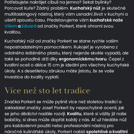
Potřebujete nakrájet cibuli na jemno? Sekat bylinky?
Porcovat kuře? Žádný problém.
Kuchařský nůž
je skutečně
multitaskingový nástroj, který vám usnadní život v kuchyni a
ušetří spoustu času. Představujeme vám
kuchařské nože
Vilem
a
Eduard
od značky Porkert, které ohromí svou
kvalitou.
Kuchařský nůž od značky Porkert se stane rychle vaším
nepostradatelným pomocníkem. Rukojeť je vyrobena z
odolného leštěného plastu, který nejenže skvěle vypadá, ale
také se pohodlně drží díky
ergonomickému tvaru
. Čepel z
kvalitní oceli o délce 15 cm je ideální pro všechny kuchyňské
úkoly. A s desetiletou zárukou máte jistotu, že se vaše
investice do kvality vyplatí.
Více než sto let tradice
Značka Porkert se může pyšnit více než stoletou tradicí a
zakladatel značky Josef Porkert by nepochybně ocenil, jak
se jeho dědictví nadále rozvíjí.
Kvalitu
, které si vážily již naše
babičky, si dnes může dopřát každý z nás. Ať už hledáte nůž
pro každodenní použití nebo profesionální nástroj pro
náročné kulinářské úkoly, Porkert nabízí
spolehlivé a kvalitní