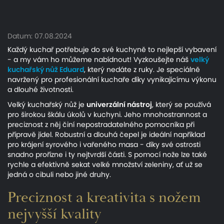
Datum: 07.08.2024
Každý kuchař potřebuje do své kuchyně to nejlepší vybavení
- a my vám ho můžeme nabídnout! Vyzkoušejte náš
velký
kuchařský nůž Eduard
, který nedáte z ruky. Je speciálně
navržený pro profesionální kuchaře díky vynikajícímu výkonu
a dlouhé životnosti.
Velký kuchařský nůž je
univerzální nástroj
, který se používá
pro širokou škálu úkolů v kuchyni. Jeho mnohostrannost a
preciznost z něj činí nepostradatelného pomocníka při
přípravě jídel. Robustní a dlouhá čepel je ideální například
pro krájení syrového i vařeného masa - díky své ostrosti
snadno prořízne i ty nejtvrdší části. S pomocí nože lze také
rychle a efektivně sekat velké množství zeleniny, ať už se
jedná o cibuli nebo jiné druhy.
Preciznost a kreativita s nožem
nejvyšší kvality