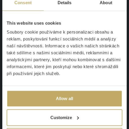
Consent
Details
About
úchop
Nůž Eduard
je vyroben z ušlechtilé německé oceli, která
obsahuje vysoký podíl uhlíku a chromu. Tento materiál
This website uses cookies
zajišťuje vynikající tvrdost, ostrost a odolnost vůči korozi.
Soubory cookie používáme k personalizaci obsahu a
Čepele jsou pečlivě broušené a zaručují dlouhodobě ostré
reklam, poskytování funkcí sociálních médií a analýzy
hrany. Rukojeť zajišťuje bezpečné a pohodlné držení, což je
důležité pro dlouhodobou práci.
naší návštěvnosti. Informace o vašich našich stránkách
také sdílíme s našimi sociálními médii, reklamními a
Tradice nožů Porkert
analytickými partnery, kteří mohou kombinovat s dalšími
informacemi, které jim poskytují nebo které shromáždili
Nůž Eduard je produktem tradiční české značky s historií
při používání jejich služeb.
sahající až do roku 1881. Tato dlouholetá tradice se odráží v
kvalitě a spolehlivosti každého výrobku. Kvalita nože Eduard
je podpořena desetiletou zárukou, což svědčí o důvěře v
naše produkty.
Allow all
Nůž Eduard - základ dobře
vybavené kuchyně
Customize
Investice do kvalitního nože je pro profesionální kuchaře