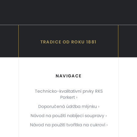
TRADICE OD ROKU 1881
NAVIGACE
Technicko-kvalitativní prvky RKS
Porkert
Doporučená údržba mlýnku
Návod na použití nabíjecí soupravy
Návod na použití tvořítka na cukroví