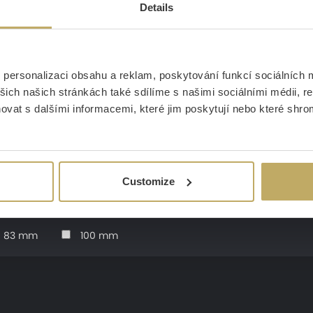
Details
personalizaci obsahu a reklam, poskytování funkcí sociálních m
šich našich stránkách také sdílíme s našimi sociálními médii, r
vat s dalšími informacemi, které jim poskytují nebo které shromá
0,9 kg za 1 minutu
1,2 kg za 1 minutu
1,7 kg za 
Customize
83 mm
100 mm