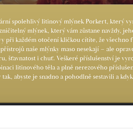
ární spolehlivý litinový mlýnek Porkert, který vy
ničitelný mlýnek, který vám zůstane navždy, jeho
vy při každém otočení kličkou cítíte, že všechno 
 přístrojů naše mlýnky maso nesekají – ale oprav
u, šťavnatost i chuť. Veškeré příslušenství je vy
naci litinového těla a plně nerezového příslušens
tak, abyste je snadno a pohodlně sestavili a kdy
Kvalita jako
za starých časů