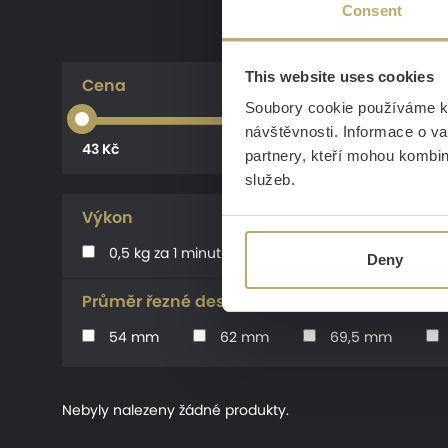
Consent
This website uses cookies
Cena
Soubory cookie používáme k 
návštěvnosti. Informace o va
43 Kč
partnery, kteří mohou kombino
služeb.
Výkon
0,5 kg za 1 minutu
0,7 kg za 1 minutu
Deny
Průměr řezné desky
54 mm
62 mm
69,5 mm
Nebyly nalezeny žádné produkty.