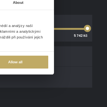
About
édií a analýzy naší
eklamními a analytickými
5 742 Kč
ždili při používání jejich
1 minutu
Allow all