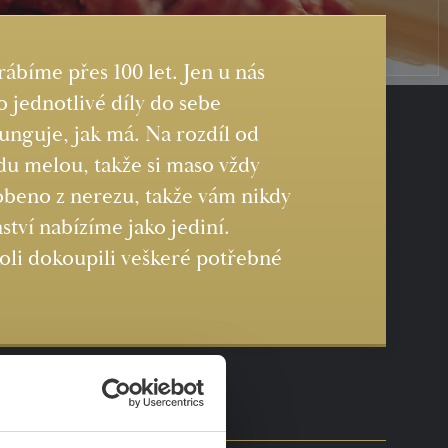
rábíme přes 100 let. Jen u nás
 jednotlivé díly do sebe
funguje, jak má. Na rozdíl od
du melou, takže si maso vždy
robeno z nerezu, takže vám nikdy
tví nabízíme jako jediní.
koli dokoupili veškeré potřebné