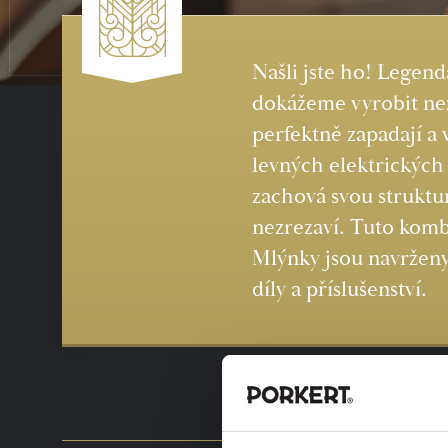
Našli jste ho! Legend
dokážeme vyrobit nez
perfektně zapadají a 
levných elektrických
zachová svou struktur
nezrezaví. Tuto kombi
Mlýnky jsou navrženy 
díly a příslušenství.