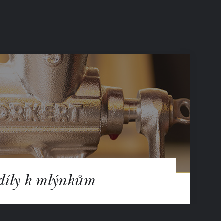
díly k mlýnkům