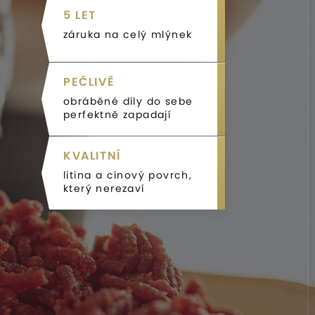
5 LET
záruka na celý mlýnek
PEČLIVĚ
obráběné díly do sebe
perfektně zapadají
KVALITNÍ
litina a cínový povrch,
který nerezaví