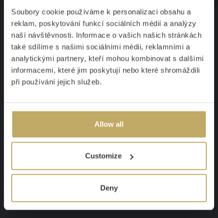
Soubory cookie používáme k personalizaci obsahu a
reklam, poskytování funkcí sociálních médií a analýzy
Neokázalá elegance
naší návštěvnosti. Informace o vašich našich stránkách
také sdílíme s našimi sociálními médii, reklamními a
analytickými partnery, kteří mohou kombinovat s dalšími
informacemi, které jim poskytují nebo které shromáždili
KRÁSA JE V JEDNODUCHOSTI
při používání jejich služeb.
Skvělé jídlo. Rodina pohromadě. Krásně prostřená
tabule. Moment, kterému nechybí vůbec nic. Vytvořte
Allow all
ho i u vás doma s
jednoduše elegantními příbory
Emílie
.
Customize
Navrhli jsme je pro milovníky
neokázalé krásy
, která
těší, ale neruší. V hlavní roli zůstává vaše výtečné jídlo,
Deny
ze kterého naše příbory dělají sváteční zážitek.