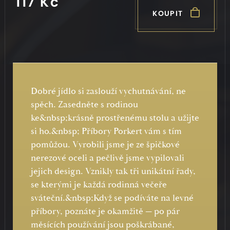
117 Kč
KOUPIT
Dobré jídlo si zaslouží vychutnávání, ne
spěch. Zasedněte s rodinou
ke&nbsp;krásně prostřenému stolu a užijte
si ho.&nbsp; Příbory Porkert vám s tím
pomůžou. Vyrobili jsme je ze špičkové
nerezové oceli a pečlivě jsme vypilovali
jejich design. Vznikly tak tři unikátní řady,
se kterými je každá rodinná večeře
sváteční.&nbsp;Když se podíváte na levné
příbory, poznáte je okamžitě — po pár
měsících používání jsou poškrábané,