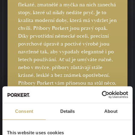
flekaté, zmatnělé a myčka na nich zanechá
stopy, které už nikdy nedáte pryč. Je to
kvalita moderní doby, která má vydržet jen
chvíli. Příbory Porkert jsou pravý opak.
Díky prvotřídní německé oceli, precizní
povrchové úpravě a poctivé výrobě jsou
navržené tak, aby vypadaly elegantně i po
letech používání. Ať už je umýváte ručně,
nebo v myčce, příbory zůstávají stále
krásné, lesklé a bez známek opotřebení.
Příbory Porkert vám přinesou na stůl něco,
co levné příbory nikdy nedokážou –
dlouhodobou spolehlivost, stálý lesk a
opravdovou sváteční pohodu při každém
Consent
Details
About
stolování. Jako výrobce dáváme na
produkt ZÁRUKU 10 LET.
This website uses cookies