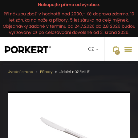
Nakupujte přímo od výrobce.
Při nákupu zboží v hodnotě nad 2000,- Kč doprava zdarma. 10
let záruka na nože a příbory. 5 let záruka na celý mlýnek.
Objednávky zadané v termínu od 24.7.2026 do 2.8 2026 budou
vyřizovány až po celozávodní dovolené od 3. srpna 2026.
CZ
Úvodní strana
Příbory
Jídelní nůž EMILIE