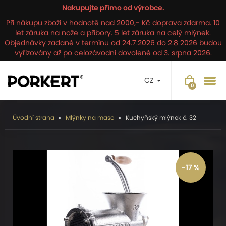
Nakupujte přímo od výrobce.
Při nákupu zboží v hodnotě nad 2000,- Kč doprava zdarma. 10
let záruka na nože a příbory. 5 let záruka na celý mlýnek.
Objednávky zadané v termínu od 24.7.2026 do 2.8 2026 budou
vyřizovány až po celozávodní dovolené od 3. srpna 2026.
CZ
Úvodní strana
Mlýnky na maso
Kuchyňský mlýnek č. 32
-17 %