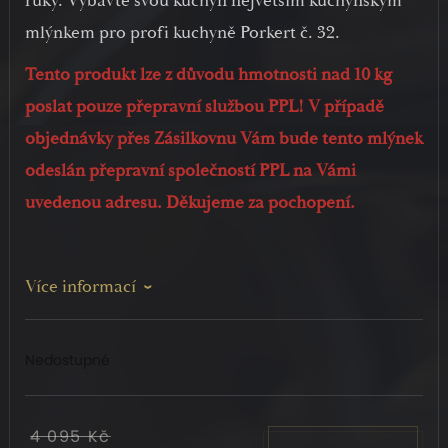
ruky. Vybavte svou kuchyň největším kuchyňským
mlýnkem pro profi kuchyně Porkert č. 32.
Tento produkt lze z důvodu hmotnosti nad 10 kg
poslat pouze přepravní službou PPL! V případě
objednávky přes Zásilkovnu Vám bude tento mlýnek
odeslán přepravní společností PPL na Vámi
uvedenou adresu. Děkujeme za pochopení.
Více informací
Nedostupné
4 095 Kč