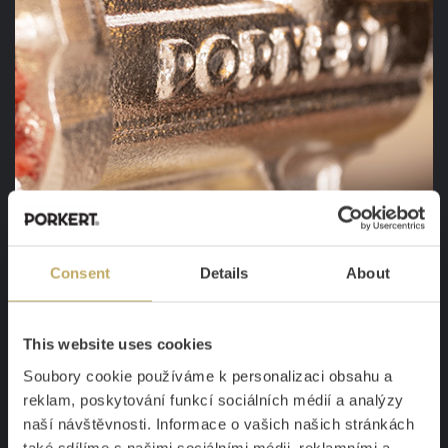
Consent
Details
About
This website uses cookies
PEČLIVÉ OPRACOVÁNÍ, ABY DO SEBE
Soubory cookie používáme k personalizaci obsahu a
VŠE ZAPADLO
reklam, poskytování funkcí sociálních médií a analýzy
naší návštěvnosti. Informace o vašich našich stránkách
D
obře vyrobený mlýnek
při mletí na prázdno „ševelí“,
také sdílíme s našimi sociálními médii, reklamními a