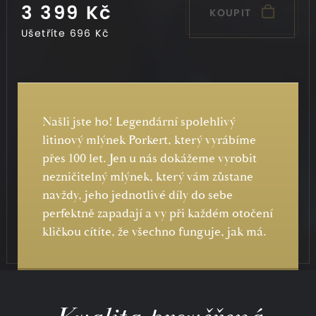
3 399 Kč
KOUPIT
Ušetříte
696 Kč
Našli jste ho! Legendární spolehlivý
litinový mlýnek Porkert, který vyrábíme
přes 100 let. Jen u nás dokážeme vyrobit
nezničitelný mlýnek, který vám zůstane
navždy, jeho jednotlivé díly do sebe
perfektně zapadají a vy při každém otočení
kličkou cítíte, že všechno funguje, jak má.