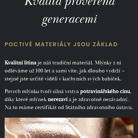
Kvalita prověřená
generacemi
POCTIVÉ MATERIÁLY JSOU ZÁKLAD
Kvalitní litina
je náš tradiční materiál. Mlýnky z ní
odléváme už 100 let a sami víte, jak dlouho vydrží –
stejné jste určitě viděli v kuchyních svých babiček.
Povrch mlýnku tvoří silná vrstva
potravinářského cínu
,
díky které mlýnek
nerezaví
a je zdravotně nezávadný.
Na to máme certifikát od Státního zdravotního ústavu.