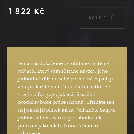
1 822 Kč
KOUPIT
Jen u nás dokážeme vyrobit nezničitelný
mlýnek, který vám zůstane navždy, jeho
jednotlivé díly do sebe perfektně zapadají
a vy při každém otočení kličkou cítíte, že
všechno funguje, jak má. S našimi
produkty bude práce snadná. Uřízněte ten
nejjemnější plátek masa. Nařízněte bagetu
jedním tahem. Nasekejte cibulku tak
precizně jako nikdy. S noži Vilem to
zvládnete.