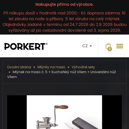
Nakupujte přímo od výrobce.
Při nákupu zboží v hodnotě nad 2000,- Kč doprava zdarma. 10
let záruka na nože a příbory. 5 let záruka na celý mlýnek.
Objednávky zadané v termínu od 24.7.2026 do 2.8 2026 budou
vyřizovány až po celozávodní dovolené od 3. srpna 2026.
CZ
Úvodní strana
Mlýnky na maso
Výhodné sety
Mlýnek na maso č. 5 + Kuchařský nůž Vilem + Univerzální nůž
Vilem