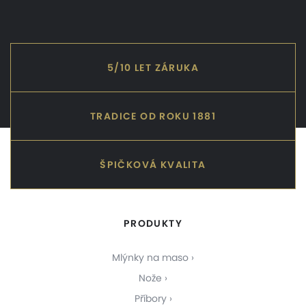
5/10 LET ZÁRUKA
TRADICE OD ROKU 1881
ŠPIČKOVÁ KVALITA
PRODUKTY
Mlýnky na maso
Nože
Příbory