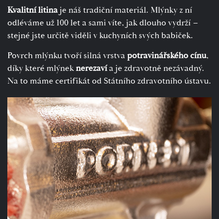
Kvalitní litina
je náš tradiční materiál. Mlýnky z ní
odléváme už 100 let a sami víte, jak dlouho vydrží –
stejné jste určitě viděli v kuchyních svých babiček.
Povrch mlýnku tvoří silná vrstva
potravinářského cínu
,
díky které mlýnek
nerezaví
a je zdravotně nezávadný.
Na to máme certifikát od Státního zdravotního ústavu.