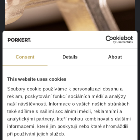
PEČLIVÉ OPRACOVÁNÍ, ABY DO SEBE
Consent
Details
About
VŠE ZAPADLO
This website uses cookies
D
obře vyrobený mlýnek
při mletí na prázdno „ševelí“,
Soubory cookie používáme k personalizaci obsahu a
a tak dává najevo, že do sebe všechno přesně zapadá.
reklam, poskytování funkcí sociálních médií a analýzy
Přesně takový zvuk můžete čekat od našich mlýnků.
naší návštěvnosti. Informace o vašich našich stránkách
Pečlivě obrábíme
a kontrolujeme každou část, aby do
také sdílíme s našimi sociálními médii, reklamními a
sebe
díly snadno zapadly
. Díky tomu máte mlýnek
analytickými partnery, kteří mohou kombinovat s dalšími
informacemi, které jim poskytují nebo které shromáždili
sestavený za pár sekund, snadno se udržuje a
při používání jejich služeb.
perfektně mele.