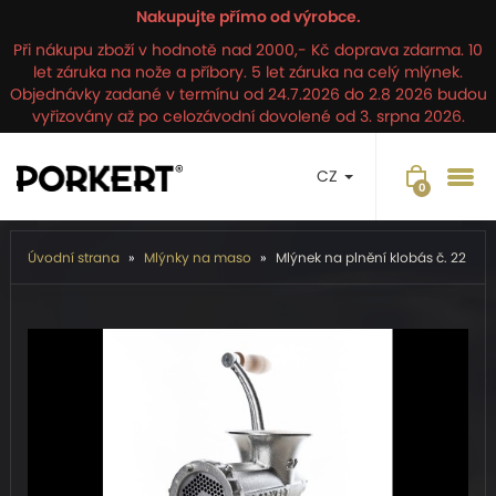
Nakupujte přímo od výrobce.
Při nákupu zboží v hodnotě nad 2000,- Kč doprava zdarma. 10
let záruka na nože a příbory. 5 let záruka na celý mlýnek.
Objednávky zadané v termínu od 24.7.2026 do 2.8 2026 budou
vyřizovány až po celozávodní dovolené od 3. srpna 2026.
CZ
Úvodní strana
Mlýnky na maso
Mlýnek na plnění klobás č. 22