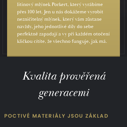
litinový mlýnek Porkert, který vyrábíme
přes 100 let. Jen u nás dokážeme vyrobit
nezničitelný mlýnek, který vám zůstane
navždy, jeho jednotlivé díly do sebe
perfektně zapadají a vy při každém otočení
kličkou cítíte, že všechno funguje, jak má.
Kvalita prověřená
generacemi
POCTIVÉ MATERIÁLY JSOU ZÁKLAD