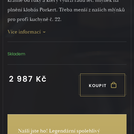
krásně od ruky a který vydrží řadu let: mlýnek na
plnění klobás Porkert. Třeba menší z našich mlýnků
pro profi kuchyně č. 22.
Více informací
Skladem
2 987 Kč
KOUPIT
Našli jste ho! Legendární spolehlivý