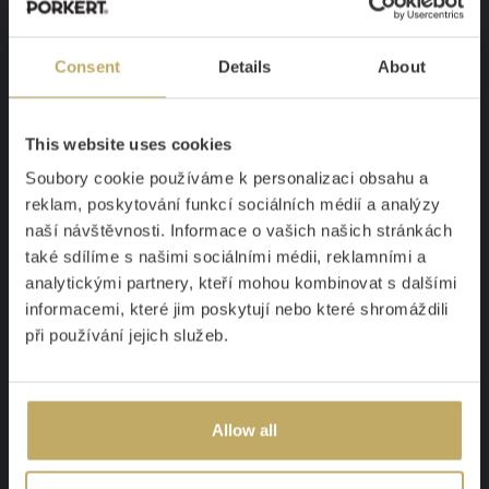
Vyrobeno v České republice.
Consent
Details
About
Netto váha: 0,008 kg
This website uses cookies
Soubory cookie používáme k personalizaci obsahu a
reklam, poskytování funkcí sociálních médií a analýzy
naší návštěvnosti. Informace o vašich našich stránkách
také sdílíme s našimi sociálními médii, reklamními a
analytickými partnery, kteří mohou kombinovat s dalšími
informacemi, které jim poskytují nebo které shromáždili
při používání jejich služeb.
Allow all