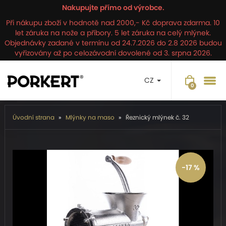
Nakupujte přímo od výrobce.
Při nákupu zboží v hodnotě nad 2000,- Kč doprava zdarma. 10
let záruka na nože a příbory. 5 let záruka na celý mlýnek.
Objednávky zadané v termínu od 24.7.2026 do 2.8 2026 budou
vyřizovány až po celozávodní dovolené od 3. srpna 2026.
CZ
Úvodní strana
Mlýnky na maso
Řeznický mlýnek č. 32
-17 %