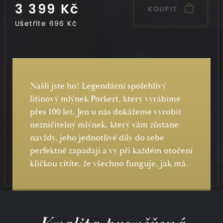
3 399 Kč
KOUPIT
Ušetříte
696 Kč
Našli jste ho! Legendární spolehlivý
litinový mlýnek Porkert, který vyrábíme
přes 100 let. Jen u nás dokážeme vyrobit
nezničitelný mlýnek, který vám zůstane
navždy, jeho jednotlivé díly do sebe
perfektně zapadají a vy při každém otočení
kličkou cítíte, že všechno funguje, jak má.