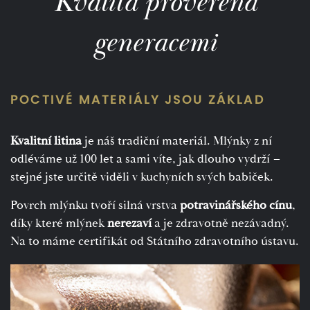
Kvalita prověřená
generacemi
POCTIVÉ MATERIÁLY JSOU ZÁKLAD
Kvalitní litina
je náš tradiční materiál. Mlýnky z ní
odléváme už 100 let a sami víte, jak dlouho vydrží –
stejné jste určitě viděli v kuchyních svých babiček.
Povrch mlýnku tvoří silná vrstva
potravinářského cínu
,
díky které mlýnek
nerezaví
a je zdravotně nezávadný.
Na to máme certifikát od Státního zdravotního ústavu.