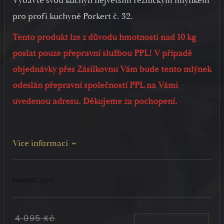
Vybavte svou kuchyň největším řeznickým mlýnkem
pro profi kuchyně Porkert č. 32.
Tento produkt lze z důvodu hmotnosti nad 10 kg
poslat pouze přepravní službou PPL! V případě
objednávky přes Zásilkovnu Vám bude tento mlýnek
odeslán přepravní společností PPL na Vámi
uvedenou adresu. Děkujeme za pochopení.
Více informací
Nedostupné
4 095 Kč