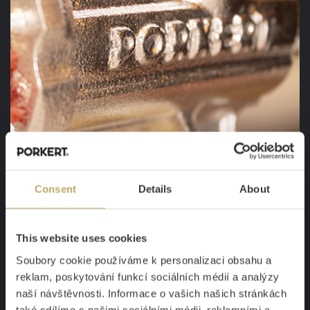
Consent
Details
About
This website uses cookies
PEČLIVÉ OPRACOVÁNÍ, ABY DO SEBE
Soubory cookie používáme k personalizaci obsahu a
VŠE ZAPADLO
reklam, poskytování funkcí sociálních médií a analýzy
naší návštěvnosti. Informace o vašich našich stránkách
D
obře vyrobený mlýnek
při mletí na prázdno „ševelí“,
také sdílíme s našimi sociálními médii, reklamními a