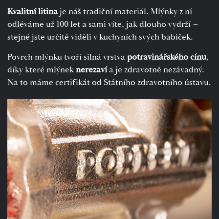
Kvalitní litina
je náš tradiční materiál. Mlýnky z ní
odléváme už 100 let a sami víte, jak dlouho vydrží –
stejné jste určitě viděli v kuchyních svých babiček.
Povrch mlýnku tvoří silná vrstva
potravinářského cínu
,
díky které mlýnek
nerezaví
a je zdravotně nezávadný.
Na to máme certifikát od Státního zdravotního ústavu.