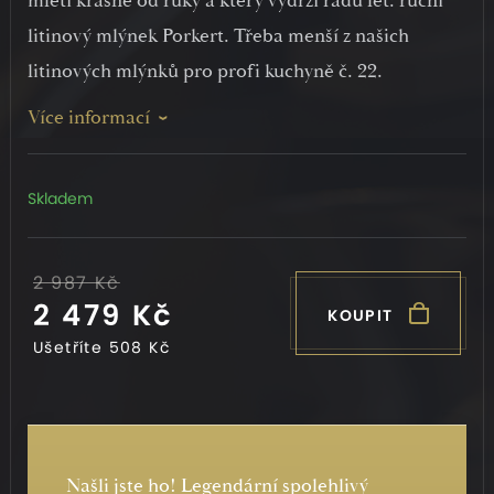
mletí krásně od ruky a který vydrží řadu let: ruční
litinový mlýnek Porkert. Třeba menší z našich
litinových mlýnků pro profi kuchyně č. 22.
Více informací
Skladem
2 987 Kč
2 479 Kč
KOUPIT
Ušetříte
508 Kč
Našli jste ho! Legendární spolehlivý