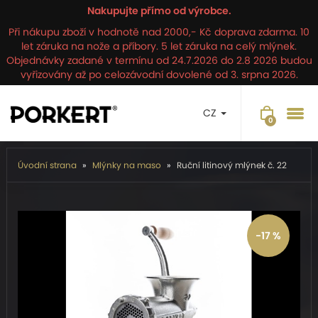
Nakupujte přímo od výrobce.
Při nákupu zboží v hodnotě nad 2000,- Kč doprava zdarma. 10
let záruka na nože a příbory. 5 let záruka na celý mlýnek.
Objednávky zadané v termínu od 24.7.2026 do 2.8 2026 budou
vyřizovány až po celozávodní dovolené od 3. srpna 2026.
CZ
Úvodní strana
Mlýnky na maso
Ruční litinový mlýnek č. 22
-17 %