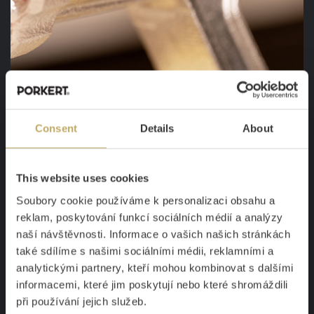
PEČLIVÉ OPRACOVÁNÍ, ABY DO SEBE
Consent
Details
About
VŠE ZAPADLO
This website uses cookies
D
obře vyrobený mlýnek
při mletí na prázdno „ševelí“,
Soubory cookie používáme k personalizaci obsahu a
a tak dává najevo, že do sebe všechno přesně zapadá.
reklam, poskytování funkcí sociálních médií a analýzy
Přesně takový zvuk můžete čekat od našich mlýnků.
naší návštěvnosti. Informace o vašich našich stránkách
Pečlivě obrábíme
a kontrolujeme každou část, aby do
také sdílíme s našimi sociálními médii, reklamními a
analytickými partnery, kteří mohou kombinovat s dalšími
sebe
díly snadno zapadly
. Díky tomu máte mlýnek
informacemi, které jim poskytují nebo které shromáždili
sestavený za pár sekund, snadno se udržuje a
při používání jejich služeb.
perfektně mele.