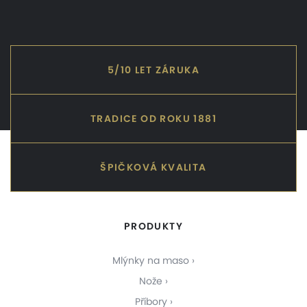
5/10 LET ZÁRUKA
TRADICE OD ROKU 1881
ŠPIČKOVÁ KVALITA
PRODUKTY
Mlýnky na maso
Nože
Příbory