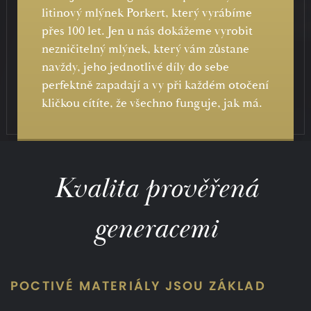
litinový mlýnek Porkert, který vyrábíme
přes 100 let. Jen u nás dokážeme vyrobit
nezničitelný mlýnek, který vám zůstane
navždy, jeho jednotlivé díly do sebe
perfektně zapadají a vy při každém otočení
kličkou cítíte, že všechno funguje, jak má.
Kvalita prověřená
generacemi
POCTIVÉ MATERIÁLY JSOU ZÁKLAD