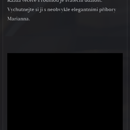
Každá večeře s rodinou je sváteční událost.
Vychutnejte si ji s neobvykle elegantními příbory
Marianna.