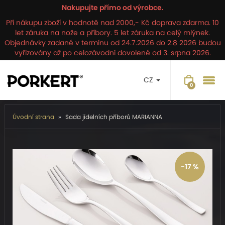
Nakupujte přímo od výrobce.
Při nákupu zboží v hodnotě nad 2000,- Kč doprava zdarma. 10
let záruka na nože a příbory. 5 let záruka na celý mlýnek.
Objednávky zadané v termínu od 24.7.2026 do 2.8 2026 budou
vyřizovány až po celozávodní dovolené od 3. srpna 2026.
CZ
Úvodní strana
Sada jídelních příborů MARIANNA
-17 %