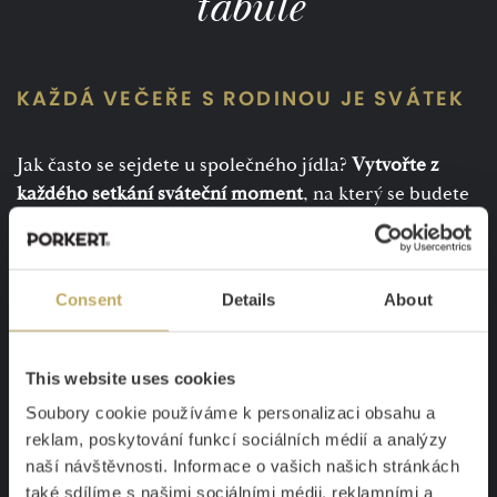
tabule
KAŽDÁ VEČEŘE S RODINOU JE SVÁTEK
Jak často se sejdete u společného jídla?
Vytvořte z
každého setkání sváteční moment
, na který se budete
těšit celý den. Prostřete stůl s příbory Marianna, které
jsme stvořili pro výjimečné chvíle nad dobrým jídlem.
Jejich
elegantní linie
doplňuje
neobvyklý design nože
s
Consent
Details
About
rukojetí pootočenou o 90 ˚.
This website uses cookies
Soubory cookie používáme k personalizaci obsahu a
reklam, poskytování funkcí sociálních médií a analýzy
naší návštěvnosti. Informace o vašich našich stránkách
také sdílíme s našimi sociálními médii, reklamními a