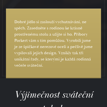
Dobré jídlo si zaslouží vychutnávání, ne
spěch. Zasedněte s rodinou ke krásně
prostřenému stolu a užijte si ho. Příbory
Porkert vám s tím pomůžou. Vyrobili jsme
je ze špičkové nerezové oceli a pečlivě jsme
vypilovali jejich design. Vznikly tak tři
unikátní řady, se kterými je každá rodinná
večeře sváteční.
Výjimečnost sváteční