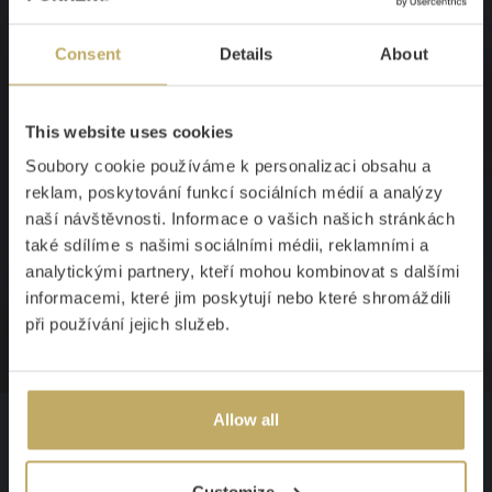
kličkou cítíte, že všechno funguje, jak má.
Na rozdíl od levných elektrických přístrojů
Consent
Details
About
naše mlýnky maso nesekají – ale opravdu
melou, takže si maso vždy zachová svou
strukturu, šťavnatost i chuť. Veškeré
This website uses cookies
příslušenství je vyrobeno z nerezu, takže
Soubory cookie používáme k personalizaci obsahu a
vám nikdy nezrezaví. Tuto kombinaci
reklam, poskytování funkcí sociálních médií a analýzy
litinového těla a plně nerezového
naší návštěvnosti. Informace o vašich našich stránkách
příslušenství nabízíme jako jediní. Mlýnky
také sdílíme s našimi sociálními médii, reklamními a
analytickými partnery, kteří mohou kombinovat s dalšími
jsou navrženy tak, abyste je snadno a
informacemi, které jim poskytují nebo které shromáždili
pohodlně sestavili a kdykoli dokoupili
při používání jejich služeb.
veškeré potřebné díly a příslušenství.
Allow all
Popis
Customize