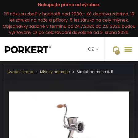
Nakupujte přímo od výrobce.
Při nákupu zboží v hodnotě nad 2000,- Kč doprava zdarma. 10
let záruka na nože a příbory. 5 let záruka na celý mlýnek.
Objednávky zadané v termínu od 24.7.2026 do 2.8 2026 budou
vyřizovány až po celozávodní dovolené od 3. srpna 2026.
CZ
Úvodní strana
Mlýnky na maso
Strojek na maso č. 5