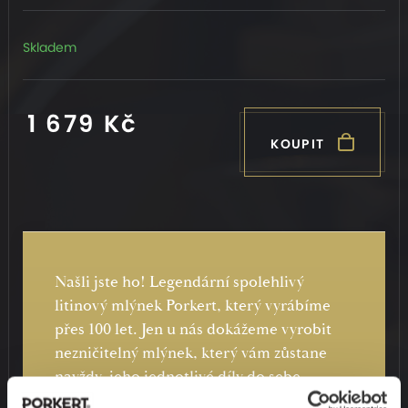
Skladem
1 679 Kč
KOUPIT
Našli jste ho! Legendární spolehlivý
litinový mlýnek Porkert, který vyrábíme
přes 100 let. Jen u nás dokážeme vyrobit
nezničitelný mlýnek, který vám zůstane
navždy, jeho jednotlivé díly do sebe
perfektně zapadají a vy při každém otočení