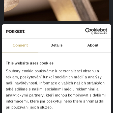
PEČLIVÉ OPRACOVÁNÍ, ABY DO SEBE
VŠE ZAPADLO
Consent
Details
About
D
obře vyrobený mlýnek
při mletí na prázdno „ševelí“,
This website uses cookies
a tak dává najevo, že do sebe všechno přesně zapadá.
Přesně takový zvuk můžete čekat od našich mlýnků.
Soubory cookie používáme k personalizaci obsahu a
reklam, poskytování funkcí sociálních médií a analýzy
Pečlivě obrábíme
a kontrolujeme každou část, aby do
naší návštěvnosti. Informace o vašich našich stránkách
sebe
díly snadno zapadly
. Díky tomu máte mlýnek
také sdílíme s našimi sociálními médii, reklamními a
sestavený za pár sekund, snadno se udržuje a
analytickými partnery, kteří mohou kombinovat s dalšími
perfektně mele.
informacemi, které jim poskytují nebo které shromáždili
při používání jejich služeb.