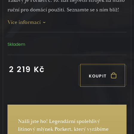
Takový je Porkert č. 10: náš největší strojek na maso
ruční pro domácí použití. Seznamte se s ním blíž!
Více informací
Skladem
2 219 Kč
KOUPIT
Našli jste ho! Legendární spolehlivý
litinový mlýnek Porkert, který vyrábíme