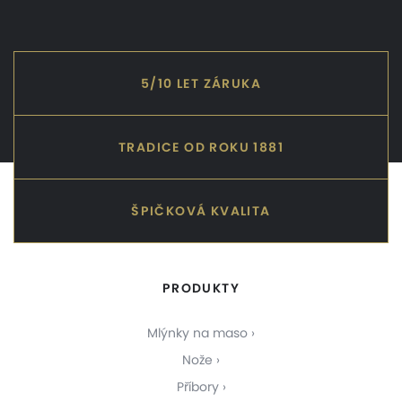
5/10 LET ZÁRUKA
TRADICE OD ROKU 1881
ŠPIČKOVÁ KVALITA
PRODUKTY
Mlýnky na maso
Nože
Příbory