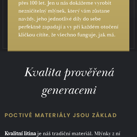
přes 100 let. Jen u nás dokážeme vyrobit
nezničitelný mlýnek, který vám zůstane
navždy, jeho jednotlivé díly do sebe
perfektně zapadají a vy při každém otočení
kličkou cítíte, že všechno funguje, jak má.
Kvalita prověřená
generacemi
POCTIVÉ MATERIÁLY JSOU ZÁKLAD
Kvalitní litina
je náš tradiční materiál. Mlýnky z ní