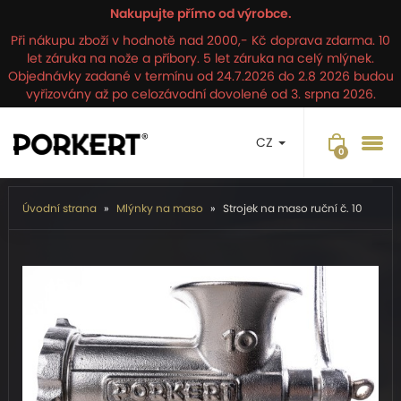
Nakupujte přímo od výrobce.
Při nákupu zboží v hodnotě nad 2000,- Kč doprava zdarma. 10
let záruka na nože a příbory. 5 let záruka na celý mlýnek.
Objednávky zadané v termínu od 24.7.2026 do 2.8 2026 budou
vyřizovány až po celozávodní dovolené od 3. srpna 2026.
CZ
Úvodní strana
Mlýnky na maso
Strojek na maso ruční č. 10