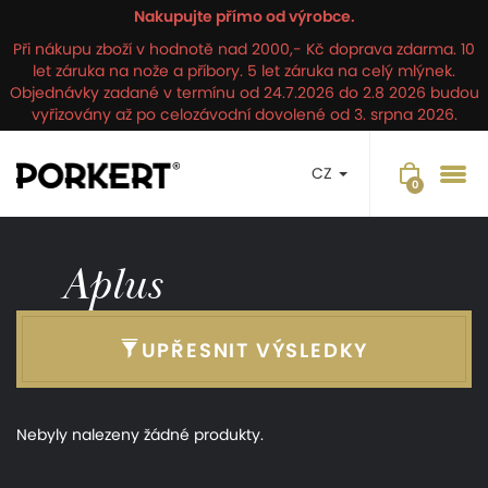
Nakupujte přímo od výrobce.
Při nákupu zboží v hodnotě nad 2000,- Kč doprava zdarma. 10
let záruka na nože a příbory. 5 let záruka na celý mlýnek.
Objednávky zadané v termínu od 24.7.2026 do 2.8 2026 budou
vyřizovány až po celozávodní dovolené od 3. srpna 2026.
CZ
Aplus
UPŘESNIT VÝSLEDKY
Nebyly nalezeny žádné produkty.