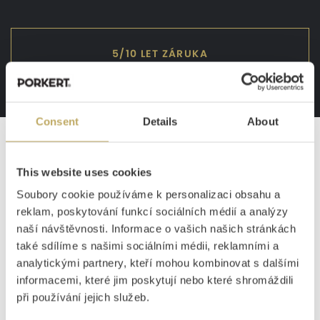
5/10 LET ZÁRUKA
TRADICE OD ROKU 1881
Consent
Details
About
ŠPIČKOVÁ KVALITA
This website uses cookies
Soubory cookie používáme k personalizaci obsahu a
reklam, poskytování funkcí sociálních médií a analýzy
PRODUKTY
naší návštěvnosti. Informace o vašich našich stránkách
také sdílíme s našimi sociálními médii, reklamními a
Mlýnky na maso
analytickými partnery, kteří mohou kombinovat s dalšími
Nože
informacemi, které jim poskytují nebo které shromáždili
Příbory
při používání jejich služeb.
Krájecí desky