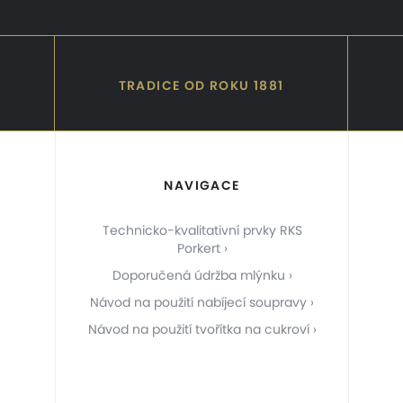
TRADICE OD ROKU 1881
NAVIGACE
Technicko-kvalitativní prvky RKS
Porkert
Doporučená údržba mlýnku
Návod na použití nabíjecí soupravy
Návod na použití tvořítka na cukroví