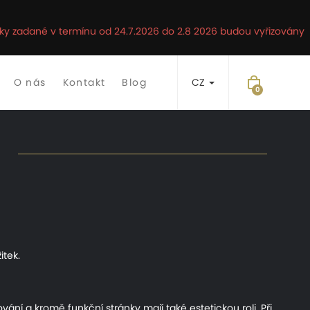
ávky zadané v termínu od 24.7.2026 do 2.8 2026 budou vyřizovány
O nás
Kontakt
Blog
CZ
itek.
ání a kromě funkční stránky mají také estetickou roli. Při