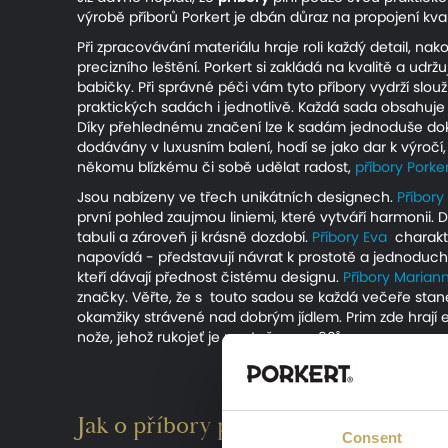
výrobě příborů Porkert je dbán důraz na propojení kval
Při zpracovávání materiálu hraje roli každý detail, 
precizního leštění. Porkert si zakládá na kvalitě a udrž
babičky. Při správné péči vám tyto příbory vydrží slouž
praktických sadách i jednotlivě. Každá sada obsahuje 6 l
Díky přehlednému značení lze k sadám jednoduše dok
dodávány v luxusním balení, hodí se jako dar k výročí
někomu blízkému či sobě udělat radost,
příbory Porke
Jsou nabízeny ve třech unikátních designech.
Příbory
první pohled zaujmou liniemi, které vytváří harmonii.
tabuli a zároveň ji krásně dozdobí.
Příbory Eva
charakte
napovídá - představují návrat k prostotě a jednoduchos
kteří dávají přednost čistému designu.
Příbory Marian
značky. Věřte, že s touto sadou se každá večeře sta
okamžiky strávené nad dobrým jídlem. Prim zde hrají e
nože, jehož rukojeť je pootočena o 90˚.
Jak o příbory pečovat?
Consent