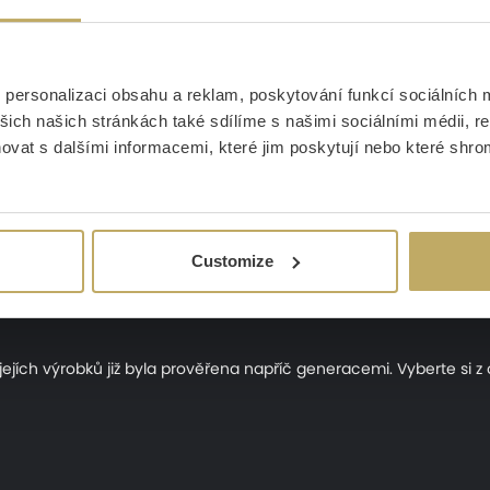
vodou se saponátem na nádobí. Po důkladném opláchnutí příbory p
ory nechávat volně uschnout, neboť kapky vody v kombinaci se s
chávat zaschnout zbytky potravin. Příborům uděláte nejlepší službu
jí agresivní kyseliny, které mohou nerezovou ocel poškodit. Včas
personalizaci obsahu a reklam, poskytování funkcí sociálních m
příborů. Odvděčí se vám pak nezměněným vzhledem po dobu desítek
šich našich stránkách také sdílíme s našimi sociálními médii, r
vat s dalšími informacemi, které jim poskytují nebo které shromá
. Nesprávným skladováním se příbory mohou nenávratně poškodit.
ky do zásuvky. Díky jednotlivým přihrádkám tyto organizéry dají u
í prostírání. Každý u stolu si tak může příbory vybrat sám. Obzv
Customize
y být uloženy tam, kde budou vystaveny nadbytečné vlhkosti. Při 
 jejích výrobků již byla prověřena napříč generacemi. Vyberte si z 