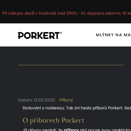
Při nákupu zboží v hodnotě nad 2000,- Kč doprava zdarma. 10 le
MLÝNKY NA M
Datum: 13.02.2023
Příbory
Stolování s noblesou. Tak zní heslo příborů Porkert. Se
O příborech Porkert
Již dávno neplatí, že
příbory
plní pouze svou praktickou