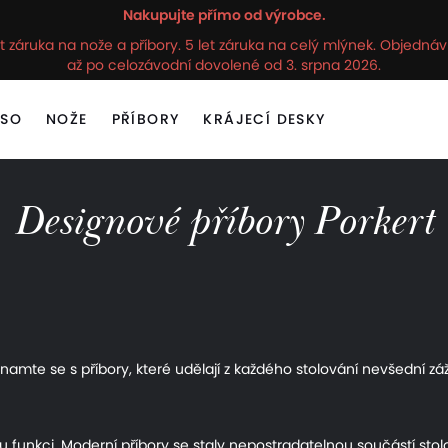
Nakupujte přímo od výrobce.
t záruka na nože a příbory. 5 let záruka na celý mlýnek. Objedn
až po celozávodní dovolené od 3. srpna 2026.
ASO
NOŽE
PŘÍBORY
KRÁJECÍ DESKY
Designové příbory Porkert
znamte se s příbory, které udělají z každého stolování nevšední záž
 funkci. Moderní příbory se staly nepostradatelnou součástí stolov