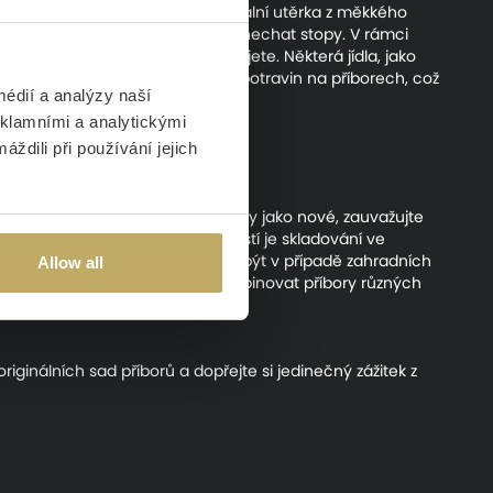
ečlivě osušte. K osušení je ideální utěrka z měkkého
aponátem mohou na příborech zanechat stopy. V rámci
, když je krátce po použití umyjete. Některá jídla, jako
ným umytím zabráníte zasychání potravin na příborech, což
édií a analýzy naší
 let.
eklamními a analytickými
ždili při používání jejich
 Pokud tedy chcete udržet příbory jako nové, zauvažujte
ložení příborů řád. Další možností je skladování ve
láště praktickým řešením to může být v případě zahradních
Allow all
skladování by se také neměly kombinovat příbory různých
originálních sad příborů a dopřejte si jedinečný zážitek z