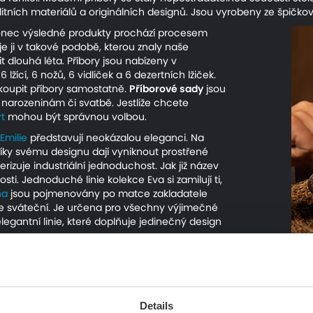
itních materiálů a originálních designů. Jsou vyrobeny ze špičkové
nakonec výsledné produkty prochází procesem
uje ji v takové podobě, kterou znaly naše
it dlouhá léta. Příbory jsou nabízeny v
žící, 6 nožů, 6 vidliček a 6 dezertních lžiček.
oupit příbory samostatně.
Příborové sady
jsou
, narozeninám či svatbě. Jestliže chcete
rt
mohou být správnou volbou.
 Emilie
představují neokázalou eleganci. Na
 Díky svému designu dají vyniknout prostřené
rizuje industriální jednoduchost. Jak již název
ti. Jednoduché linie kolekce Eva si zamilují ti,
na
jsou pojmenovány po matce zakladatele
ne sváteční. Je určena pro všechny výjimečné
legantní linie, které doplňuje jedinečný design
Details