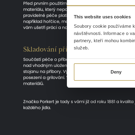
Před prvním použitím je potřeba příbory umýt teplou 
materiálu, který nepouští vlákna. Není vhodné příb
pravidelné péče platí, že byste na příborech neměli ne
This website uses cookies
například hořčice, marinády, zálivky a ovoce, obsahu
Soubory cookie používáme k 
vám ušetří práci a navíc tím prodloužíte životnost 
návštěvnosti. Informace o va
partnery, kteří mohou kombino
Skladování příborů
služeb.
Součástí péče o příbory je jejich správné skladování
nad vhodným uložením. Klasickým řešením jsou příborní
stojanu na příbory. Výhodou stojanu je, že vám usnadn
Deny
posezení a grilování. Vždy platí, že by příbory neměl
materiálů.
Značka Porkert je tady s vámi již od roku 1881 a kvalita
každého jídla.