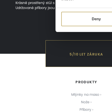
Krásně prostřený stůl s lesklými jídelními příbory můž
Udržované příbory jsou zároveň známkou vaší pečlivosti a
Deny
5/10 LET ZÁRUKA
PRODUKTY
Mlýnky na maso
Nože
Příbory