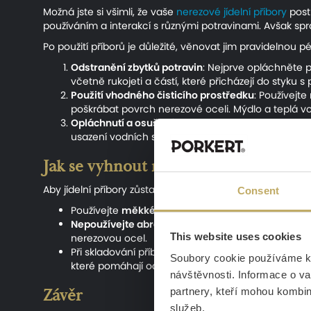
Možná jste si všimli, že vaše
nerezové jídelní příbory
postu
používáním a interakcí s různými potravinami. Avšak spr
Po použití příborů je důležité, věnovat jim pravidelnou pé
Odstranění zbytků potravin
: Nejprve opláchněte p
včetně rukojeti a částí, které přicházejí do styku s
Použití vhodného čisticího prostředku
: Používejt
poškrábat povrch nerezové oceli. Mýdlo a teplá vod
Opláchnutí a osušení
: Po umytí příbory opláchnět
usazení vodních skvrn.
Jak se vyhnout nežádoucím skvrnám 
Aby jídelní příbory zůstaly v dokonalém stavu, je důlež
Consent
Používejte
měkké houby
nebo
štětky
určené pro 
Nepoužívejte abrazivní
čistící
prostředky
ani
drsn
This website uses cookies
nerezovou ocel.
Při skladování příborů se snažte je
ukládat odděle
Soubory cookie používáme k 
které pomáhají ochránit příbory před poškrábáním
návštěvnosti. Informace o va
Závěr
partnery, kteří mohou kombino
služeb.