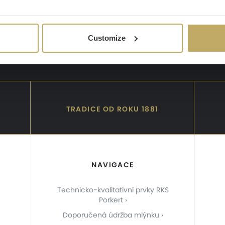
e být snadno představitelným obrazem a správná péče o
jídelní příb
 péče o detaily. Investujte tak čas do správné péče o jídelní příb
Customize
TRADICE OD ROKU 1881
NAVIGACE
Technicko-kvalitativní prvky RKS
Porkert
Doporučená údržba mlýnku