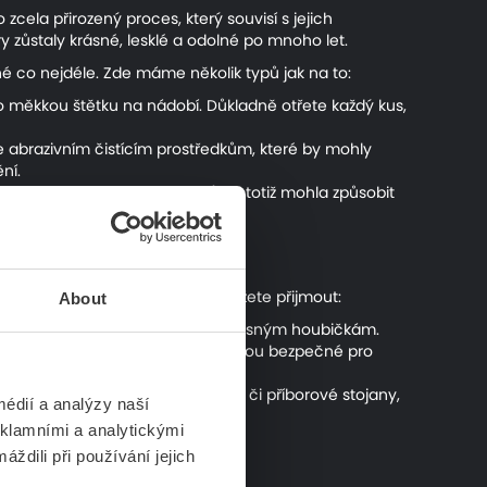
cela přirozený proces, který souvisí s jejich
y zůstaly krásné, lesklé a odolné po mnoho let.
olné co nejdéle. Zde máme několik typů jak na to:
o měkkou štětku na nádobí. Důkladně otřete každý kus,
e abrazivním čistícím prostředkům, které by mohly
ní.
cí vlhkost na povrchu příborů by totiž mohla způsobit
 jednoduchých opatření, která můžete přijmout:
About
hněte se drátěným drátům nebo drsným houbičkám.
e jemné čisticí prostředky, které jsou bezpečné pro
krábání. Můžete využít příborník či příborové stojany,
édií a analýzy naší
eklamními a analytickými
ždili při používání jejich