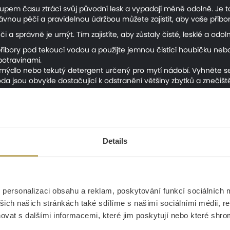
pem času ztrácí svůj původní lesk a vypadají méně odolně. Je to z
ávnou péčí a pravidelnou údržbou můžete zajistit, aby vaše příbor
či a správně je umýt. Tím zajistíte, aby zůstaly čisté, lesklé a od
říbory pod tekoucí vodou a použijte jemnou čistící houbičku neb
 potravinami.
e mýdlo nebo tekutý detergent určený pro mytí nádobí. Vyhněte s
a jsou obvykle dostačující k odstranění většiny zbytků a znečiště
e pod tekoucí vodou a osušte je čistou a měkkou utěrkou. Zbývají
a poškrábání
ité se vyhnout nežádoucím skvrnám a poškrábání. Existuje několik
Details
nádobí, které nezpůsobí poškrábání povrchu nerezové oceli. Vy
é houbičky
, které by mohly poškrábat povrch příborů. Raději volt
ně
od ostatního kuchyňského nádobí a příborů, abyste zabránili poš
personalizaci obsahu a reklam, poskytování funkcí sociálních m
.
šich našich stránkách také sdílíme s našimi sociálními médii, r
vat s dalšími informacemi, které jim poskytují nebo které shromá