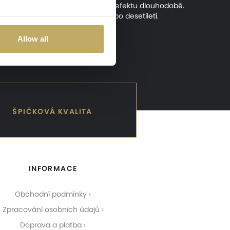
ory
vám umožní těšit se z tohoto efektu dlouhodobě.
ory a nechte se jimi obsluhovat po desetiletí.
Allow all
ŠPIČKOVÁ KVALITA
INFORMACE
Obchodní podmínky
Zpracování osobních údajů
Doprava a platba