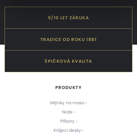
5/10 LET ZÁRUKA
TRADICE OD ROKU 1881
ŠPIČKOVÁ KVALITA
PRODUKTY
Mlýnky na maso
Nože
Příbory
Krájecí desky