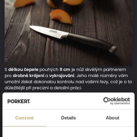
S
délkou
čepele
pouhých
9 cm
je nůž skvělým partnerem
pro
drobné
krájení
a
vykrajování
. Jeho malé rozměry vám
umožní získat dokonalou kontrolu nad vašimi řezy, což je o to
důležitější při precizní a detailní práci.
Praktičnost
vykrajovacího nože zahrnuje nejen jeho velikost,
ale také snadnou manipulaci a skladování. Hodí se do každé
kuchyňské zásuvky nebo stojanu, takže vám vždy bude po
ruce, když ho budete potřebovat. díky svému kompaktnímu
Consent
Details
About
provedení, můžete nůž snadno nosit s sebou například
na
piknik
nebo
do kempu
, aby vám tak mohl poskytnout
vynikající pomoc při přípravě jídla i na cestách.