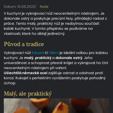
Datum: 10.08.2023
Nože
V kuchyni je vykrajovací nůž neocenitelným nástrojem. Je
dokonale ostrý a poskytuje precizní řezy, přinášející radost z
práce. Tento malý, praktický nůž je nezbytnou součástí
každé kuchyně. V tomto příspěvku se podíváme na
vlastnosti, které ho dělají jedinečný.
Původ a tradice
Vykrajovací nůž
Eduard
či
Vilém
je ideální volbou pro každou
kuchyni. Je
malý
,
praktický
a
dokonale
ostrý
. Jeho
univerzálnost a schopnost přesně krájet a vykrajovat ho činí
neocenitelným nástrojem při vaření.
Ušlechtilá
německé
ocel
zajišťuje ostrost a odolnost proti
korozi. Rukojeť s perfektním vyvážením poskytuje pohodlný
úchop.
Malý, ale praktický