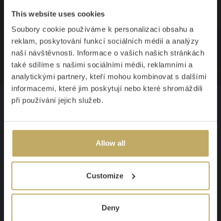
This website uses cookies
Uřízněte ten nejjemnější plátek masa.
Soubory cookie používáme k personalizaci obsahu a
Nařízněte bagetu jedním tahem. Nasekejte
reklam, poskytování funkcí sociálních médií a analýzy
cibulku tak precizně jako nikdy. S noži
naší návštěvnosti. Informace o vašich našich stránkách
Vilém to zvládnete.
také sdílíme s našimi sociálními médii, reklamními a
analytickými partnery, kteří mohou kombinovat s dalšími
informacemi, které jim poskytují nebo které shromáždili
při používání jejich služeb.
Popis
Allow all
Customize
Deny