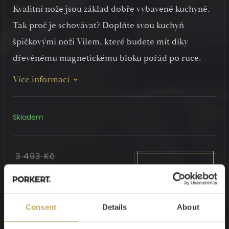
Kvalitní nože jsou základ dobře vybavené kuchyně.
Tak proč je schovávat? Doplňte svou kuchyň
špičkovými noži Vilem, které budete mít díky
dřevěnému magnetickému bloku pořád po ruce.
Více informací
Skladem
3 493 Kč
2 899 Kč
KOUPIT
Ušetříte
594 Kč
Consent
Details
About