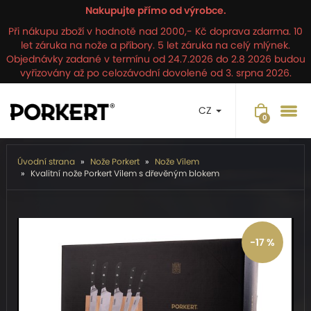
Nakupujte přímo od výrobce.
Při nákupu zboží v hodnotě nad 2000,- Kč doprava zdarma. 10
let záruka na nože a příbory. 5 let záruka na celý mlýnek.
Objednávky zadané v termínu od 24.7.2026 do 2.8 2026 budou
vyřizovány až po celozávodní dovolené od 3. srpna 2026.
CZ
Úvodní strana
Nože Porkert
Nože Vilem
Kvalitní nože Porkert Vilem s dřevěným blokem
-17 %