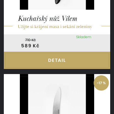
Kuchařský nůž Vilem
Užijte si krájení masa i sekání zeleniny
Skladem
710 Kč
589 Kč
DETAIL
-17 %