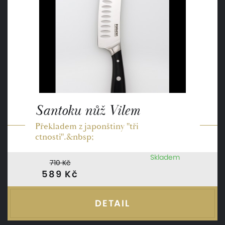
Santoku nůž Vilem
Překladem z japonštiny "tři
ctnosti".&nbsp;
Skladem
710 Kč
589 Kč
DETAIL