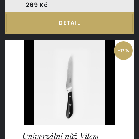
269 Kč
DETAIL
-17 %
Univerzální nůž Vilem