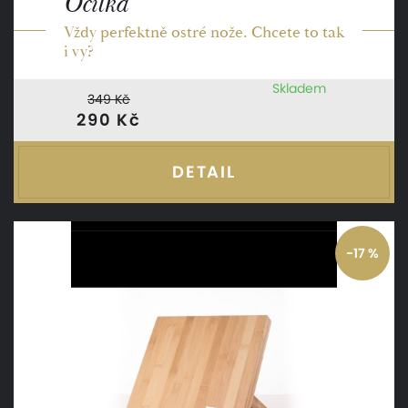
Ocílka
Vždy perfektně ostré nože. Chcete to tak
i vy?
Skladem
349 Kč
290 Kč
DETAIL
-17 %