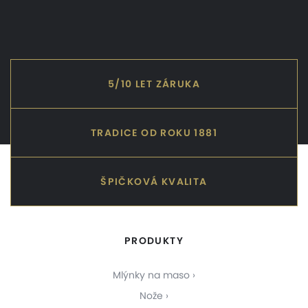
5/10 LET ZÁRUKA
TRADICE OD ROKU 1881
ŠPIČKOVÁ KVALITA
PRODUKTY
Mlýnky na maso
Nože