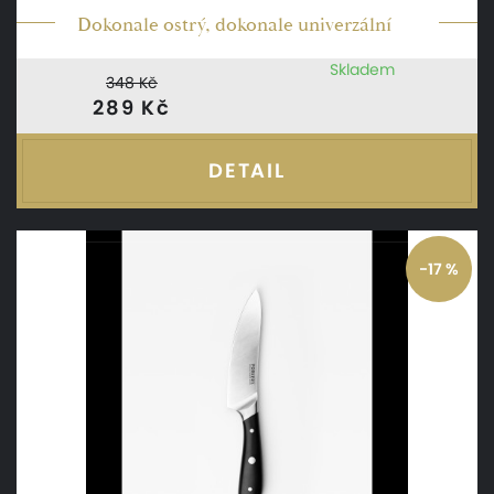
Dokonale ostrý, dokonale univerzální
Skladem
348 Kč
289 Kč
DETAIL
-17 %