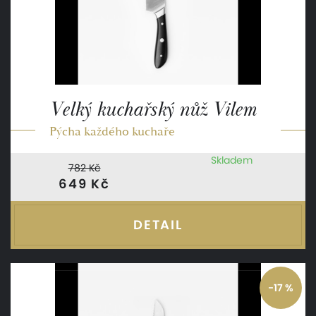
Velký kuchařský nůž Vilem
Pýcha každého kuchaře
Skladem
782 Kč
649 Kč
DETAIL
-17 %