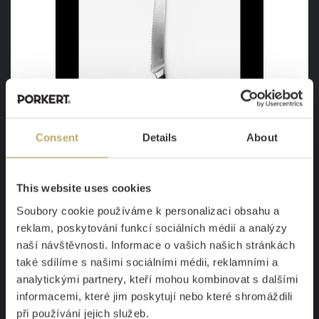
Consent
Details
About
Nůž na pečivo Vilem
This website uses cookies
To pravé na křupavou kůrku čerstvého
chleba
Soubory cookie používáme k personalizaci obsahu a
reklam, poskytování funkcí sociálních médií a analýzy
Skladem
722 Kč
naší návštěvnosti. Informace o vašich našich stránkách
599 Kč
také sdílíme s našimi sociálními médii, reklamními a
analytickými partnery, kteří mohou kombinovat s dalšími
informacemi, které jim poskytují nebo které shromáždili
DETAIL
při používání jejich služeb.