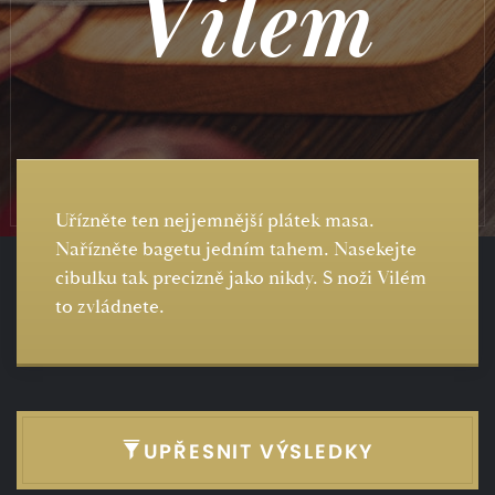
Vilem
Uřízněte ten nejjemnější plátek masa.
Nařízněte bagetu jedním tahem. Nasekejte
cibulku tak precizně jako nikdy. S noži Vilém
to zvládnete.
UPŘESNIT VÝSLEDKY