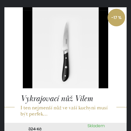
-17 %
Vykrajovací nůž Vilem
I ten nejmenší nůž ve vaší kuchyni musí
být perfek...
Skladem
324 Kč