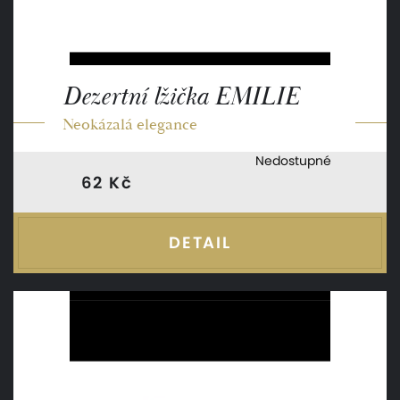
Dezertní lžička EMILIE
Neokázalá elegance
Nedostupné
62 Kč
DETAIL