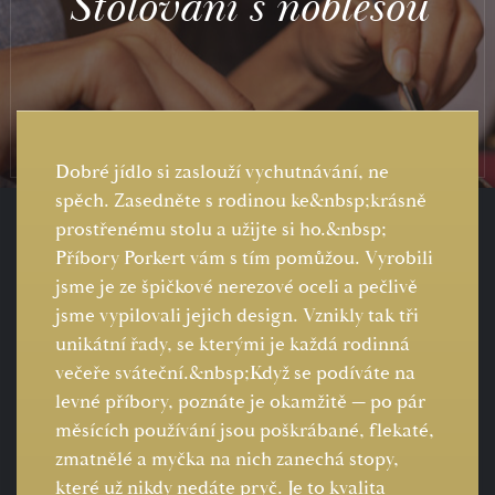
Stolování s noblesou
Dobré jídlo si zaslouží vychutnávání, ne
spěch. Zasedněte s rodinou ke&nbsp;krásně
prostřenému stolu a užijte si ho.&nbsp;
Příbory Porkert vám s tím pomůžou. Vyrobili
jsme je ze špičkové nerezové oceli a pečlivě
jsme vypilovali jejich design. Vznikly tak tři
unikátní řady, se kterými je každá rodinná
večeře sváteční.&nbsp;Když se podíváte na
levné příbory, poznáte je okamžitě — po pár
měsících používání jsou poškrábané, flekaté,
zmatnělé a myčka na nich zanechá stopy,
které už nikdy nedáte pryč. Je to kvalita