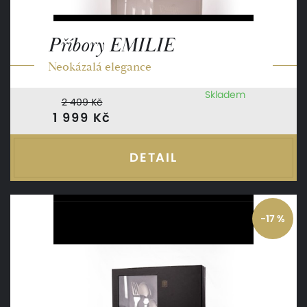
Příbory EMILIE
Neokázalá elegance
Skladem
2 409 Kč
1 999 Kč
DETAIL
-17 %