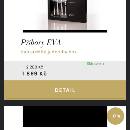
Příbory EVA
Industriální jednoduchost
Skladem
2 288 Kč
1 899 Kč
DETAIL
-17 %