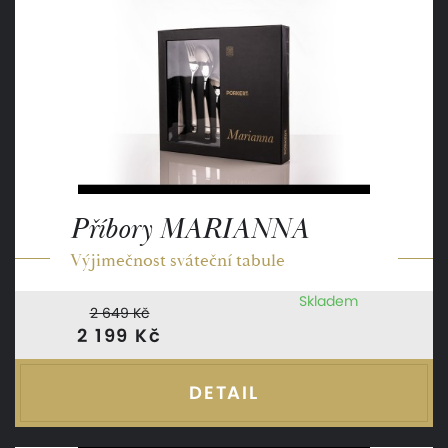
Příbory MARIANNA
Výjimečnost sváteční tabule
Skladem
2 649 Kč
2 199 Kč
DETAIL