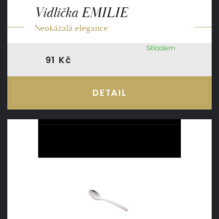
Vidlička EMILIE
Neokázalá elegance
Skladem
91 Kč
DETAIL